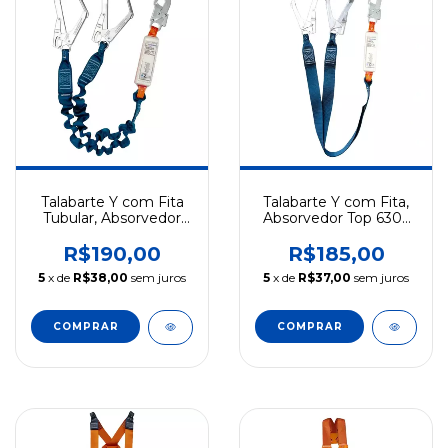
Talabarte Y com Fita
Talabarte Y com Fita,
Tubular, Absorvedor
Absorvedor Top 6305
1,4m 55mm Segurança
1,4m Gancho 55mm
para Trabalho em
Segurança em Altura
R$190,00
R$185,00
Altura Top Cintos
Top Cintos
5
x de
R$38,00
sem juros
5
x de
R$37,00
sem juros