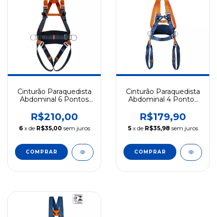
Cinturão Paraquedista
Cinturão Paraquedista
Abdominal 6 Pontos
Abdominal 4 Pontos
TOP5100-A CA 47931
TOP 5100 CA 47931
Regulagem Total Top
Trabalho em Altura Top
R$210,00
R$179,90
Cintos
Cintos
6
x de
R$35,00
sem juros
5
x de
R$35,98
sem juros