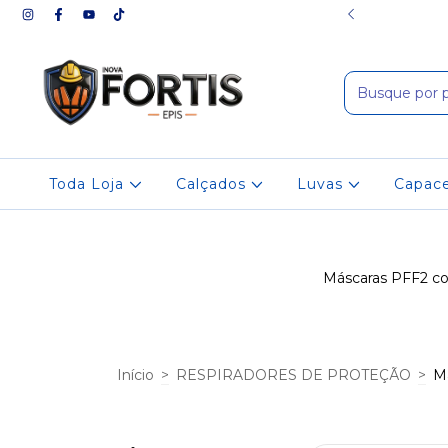
 online e cotação para empresas
Toda Loja
Calçados
Luvas
Capac
Máscaras PFF2 com
Início
>
RESPIRADORES DE PROTEÇÃO
>
M