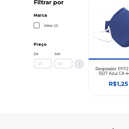
Filtrar por
Marca
Alltec (2)
Preço
De
Até
Respirador PFF2
1507 Azul CA 
Sem Válvula Desc
R$1,25