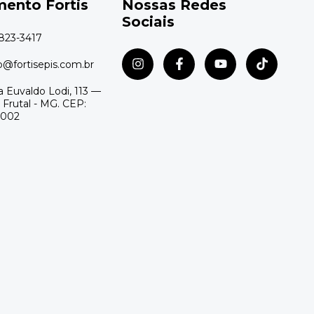
ento Fortis
Nossas Redes
Sociais
o@fortisepis.com.br
 Euvaldo Lodi, 113 —
 Frutal - MG. CEP:
-002