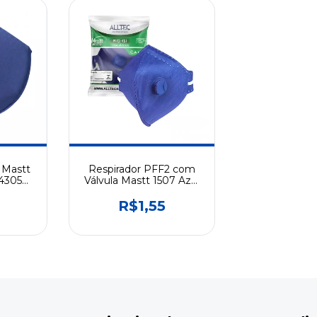
 Mastt
Respirador PFF2 com
44305
Válvula Mastt 1507 Azul
artável
CA 45021 Descartável
R$1,55