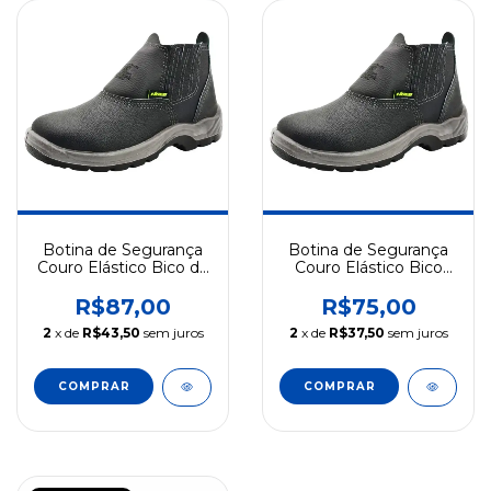
Botina de Segurança
Botina de Segurança
Couro Elástico Bico de
Couro Elástico Bico
Aço Bidensidade
PVC Bidensidade CA
Cartom CA 29390
29391 Cartom
R$87,00
R$75,00
2
x de
R$43,50
sem juros
2
x de
R$37,50
sem juros
COMPRAR
COMPRAR