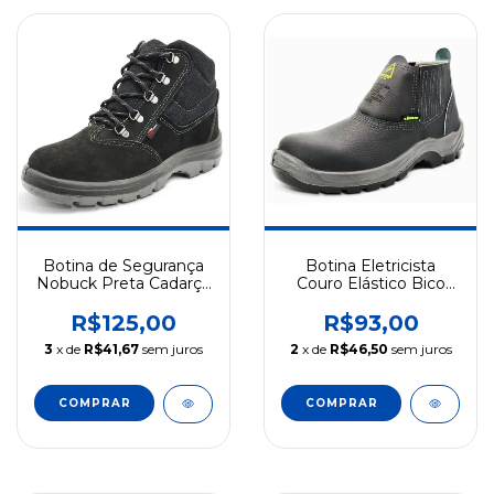
Botina de Segurança
Botina Eletricista
Nobuck Preta Cadarço
Couro Elástico Bico
Bico PVC Bidensidade
Composite
CA 40102 Cartom
Bidensidade CA 38753
R$125,00
R$93,00
Cartom
3
x de
R$41,67
sem juros
2
x de
R$46,50
sem juros
COMPRAR
COMPRAR