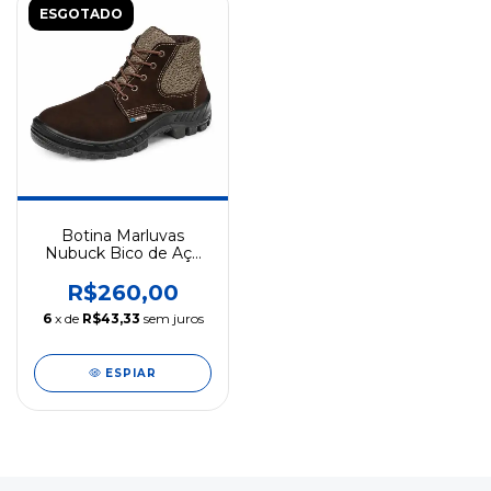
ESGOTADO
Botina Marluvas
Nubuck Bico de Aço
CA 47226
R$260,00
6
x de
R$43,33
sem juros
ESPIAR