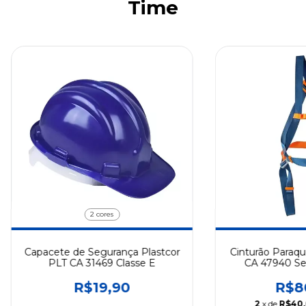
Time
2 cores
Capacete de Segurança Plastcor
Cinturão Paraqu
PLT CA 31469 Classe E
CA 47940 Se
Trabalho em Al
R$19,90
R$8
2
x de
R$40