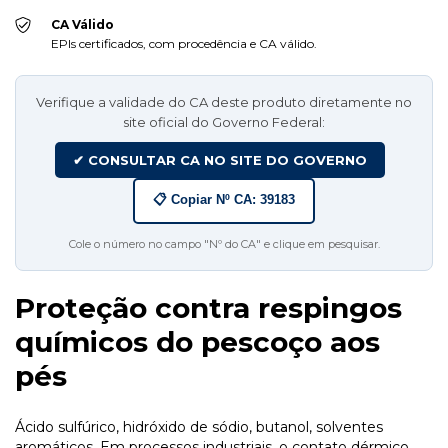
CA Válido
EPIs certificados, com procedência e CA válido.
Verifique a validade do CA deste produto diretamente no
site oficial do Governo Federal:
✔ CONSULTAR CA NO SITE DO GOVERNO
📋 Copiar Nº CA: 39183
Cole o número no campo "Nº do CA" e clique em pesquisar.
Proteção contra respingos
químicos do pescoço aos
pés
Ácido sulfúrico, hidróxido de sódio, butanol, solventes
aromáticos. Em processos industriais, o contato dérmico