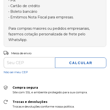
ALTERAR CEP
Entregas para o CEP:
Meios de envio
CALCULAR
Não sei meu CEP
Compra segura
Site com SSL e ambiente protegido para sua compra.
Trocas e devoluções
Trocas e devoluções conforme nossa política.