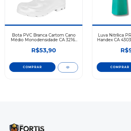
Bota PVC Branca Cartom Cano
Luva Nitrílica 
Médio Monodensidade CA 32165
Handex CA 43035
Antiderrapante
com 
R$53,90
R$9
COMPRAR