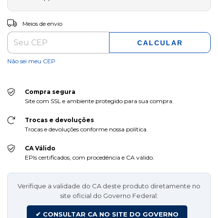
ALTERAR CEP
Entregas para o CEP:
Meios de envio
CALCULAR
Não sei meu CEP
Compra segura
Site com SSL e ambiente protegido para sua compra.
Trocas e devoluções
Trocas e devoluções conforme nossa política.
CA Válido
EPIs certificados, com procedência e CA válido.
Verifique a validade do CA deste produto diretamente no
site oficial do Governo Federal:
✔ CONSULTAR CA NO SITE DO GOVERNO