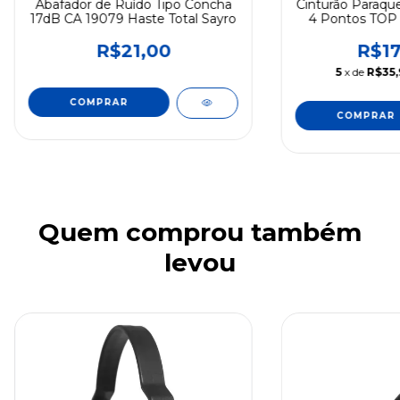
Abafador de Ruído Tipo Concha
Cinturão Paraqu
17dB CA 19079 Haste Total Sayro
4 Pontos TOP 
Trabalho em Al
R$21,00
R$17
5
x de
R$35,
Quem comprou também
levou