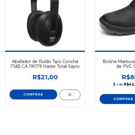
Abafador de Ruído Tipo Concha
Botina Marluvas
17dB CA 19079 Haste Total Sayro
de PVC 
R$21,00
R$8
2
x de
R$42
COMPRAR