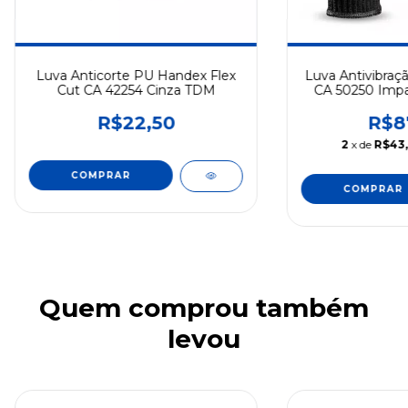
Luva Anticorte PU Handex Flex
Luva Antivibraç
Cut CA 42254 Cinza TDM
CA 50250 Impa
R$22,50
R$8
2
x de
R$43
COMPRAR
COMPRAR
Quem comprou também
levou