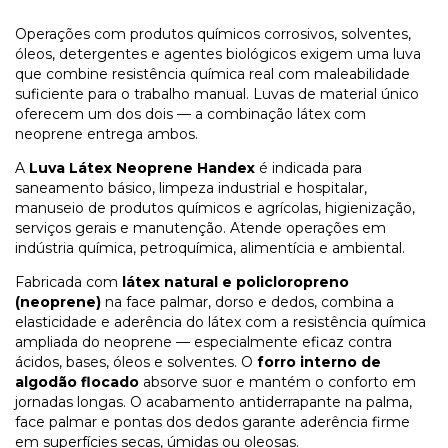
Operações com produtos químicos corrosivos, solventes,
óleos, detergentes e agentes biológicos exigem uma luva
que combine resistência química real com maleabilidade
suficiente para o trabalho manual. Luvas de material único
oferecem um dos dois — a combinação látex com
neoprene entrega ambos.
A
Luva Látex Neoprene Handex
é indicada para
saneamento básico, limpeza industrial e hospitalar,
manuseio de produtos químicos e agrícolas, higienização,
serviços gerais e manutenção. Atende operações em
indústria química, petroquímica, alimentícia e ambiental.
Fabricada com
látex natural e policloropreno
(neoprene)
na face palmar, dorso e dedos, combina a
elasticidade e aderência do látex com a resistência química
ampliada do neoprene — especialmente eficaz contra
ácidos, bases, óleos e solventes. O
forro interno de
algodão flocado
absorve suor e mantém o conforto em
jornadas longas. O acabamento antiderrapante na palma,
face palmar e pontas dos dedos garante aderência firme
em superfícies secas, úmidas ou oleosas.