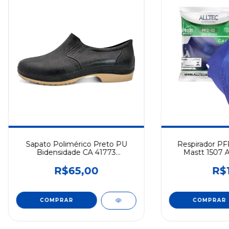
Sapato Polimérico Preto PU
Respirador PF
Bidensidade CA 41773
Mastt 1507 A
Antiderrapante Cartom
Desca
R$65,00
R$1
COMPRAR