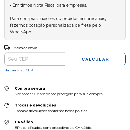
ALTERAR CEP
Entregas para o CEP:
Meios de envio
CALCULAR
Não sei meu CEP
Compra segura
Site com SSL e ambiente protegido para sua compra.
Trocas e devoluções
Trocas e devoluções conforme nossa política.
CA Válido
EPIs certificados, com procedência e CA válido.