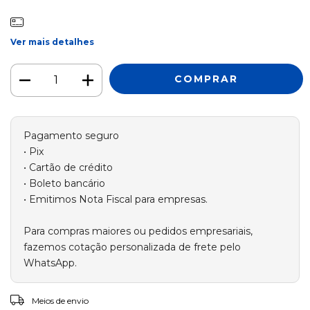
Ver mais detalhes
ALTERAR CEP
Entregas para o CEP:
Meios de envio