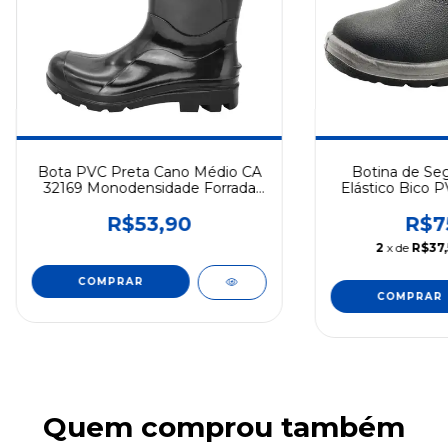
Bota PVC Preta Cano Médio CA
Botina de Se
32169 Monodensidade Forrada
Elástico Bico 
Cartom
CA 2939
R$53,90
R$7
2
x de
R$37,
COMPRAR
COMPRAR
Quem comprou também