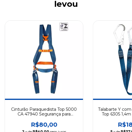
levou
Cinturão Paraquedista Top 5000
Talabarte Y com 
CA 47940 Segurança para
Top 6305 1,4
Trabalho em Altura Top Cintos
Segurança em Al
R$80,00
R$18
2
x de
R$40,00
sem juros
5
x de
R$37,